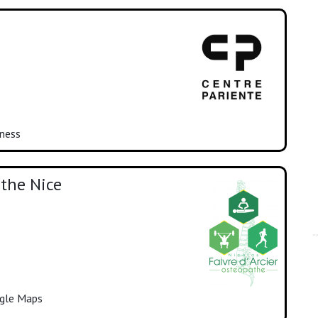
iness
athe Nice
ogle Maps