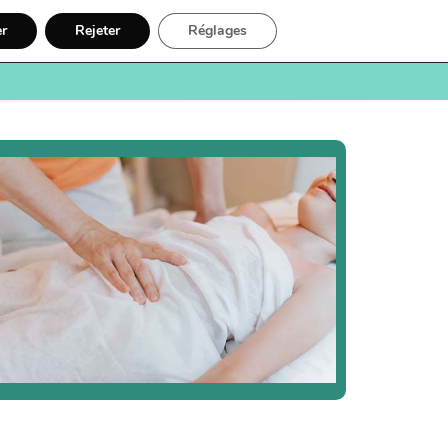
er
Rejeter
Réglages
e
Santé
Recherche
Inscription