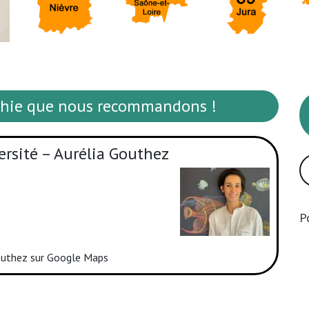
athie que nous recommandons !
rsité – Aurélia Gouthez
P
Gouthez sur Google Maps