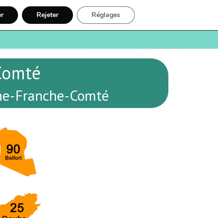
er
Rejeter
Réglages
e
Santé
Recherche
Inscription
Comté
ne-Franche-Comté