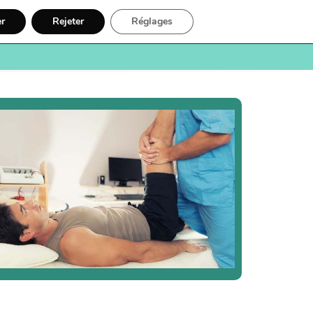
er
Rejeter
Réglages
e
Santé
Recherche
Inscription