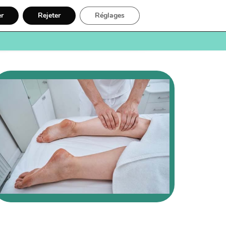
er
Rejeter
Réglages
e
Santé
Recherche
Inscription