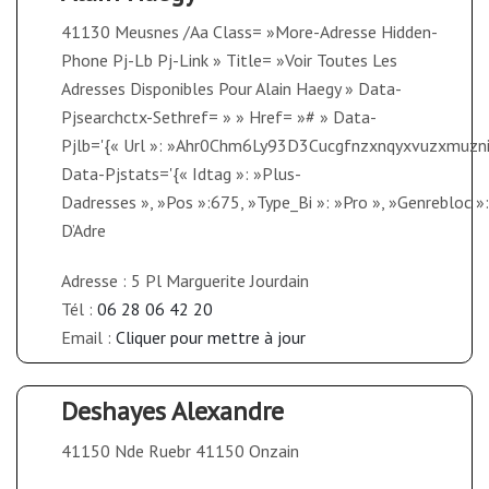
41130 Meusnes /Aa Class= »More-Adresse Hidden-
Phone Pj-Lb Pj-Link » Title= »Voir Toutes Les
Adresses Disponibles Pour Alain Haegy » Data-
Pjsearchctx-Sethref= » » Href= »# » Data-
Pjlb='{« Url »: »Ahr0Chm6Ly93D3Cucgfnzxnqyxvuzx
Data-Pjstats='{« Idtag »: »Plus-
Dadresses », »Pos »:675, »Type_Bi »: »Pro », »Genrebloc »: »1
D’Adre
Adresse : 5 Pl Marguerite Jourdain
Tél :
06 28 06 42 20
Email :
Cliquer pour mettre à jour
Deshayes Alexandre
41150 Nde Ruebr 41150 Onzain