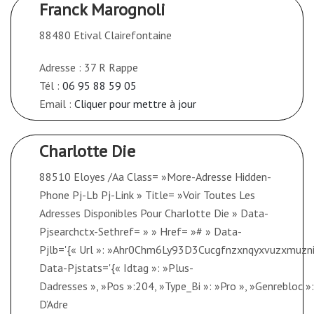
Franck Marognoli
88480 Etival Clairefontaine
Adresse : 37 R Rappe
Tél :
06 95 88 59 05
Email :
Cliquer pour mettre à jour
Charlotte Die
88510 Eloyes /Aa Class= »More-Adresse Hidden-
Phone Pj-Lb Pj-Link » Title= »Voir Toutes Les
Adresses Disponibles Pour Charlotte Die » Data-
Pjsearchctx-Sethref= » » Href= »# » Data-
Pjlb='{« Url »: »Ahr0Chm6Ly93D3Cucgfnzxnqyxvuzxmu
Data-Pjstats='{« Idtag »: »Plus-
Dadresses », »Pos »:204, »Type_Bi »: »Pro », »Genrebloc »: »1
D’Adre