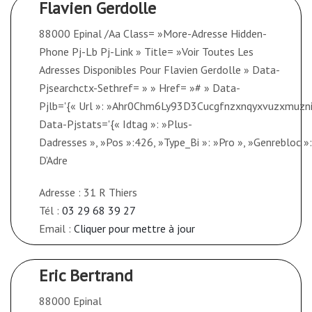
Flavien Gerdolle
88000 Epinal /Aa Class= »More-Adresse Hidden-
Phone Pj-Lb Pj-Link » Title= »Voir Toutes Les
Adresses Disponibles Pour Flavien Gerdolle » Data-
Pjsearchctx-Sethref= » » Href= »# » Data-
Pjlb='{« Url »: »Ahr0Chm6Ly93D3Cucgfnzxnqyxvuzx
Data-Pjstats='{« Idtag »: »Plus-
Dadresses », »Pos »:426, »Type_Bi »: »Pro », »Genrebloc »: »1
D’Adre
Adresse : 31 R Thiers
Tél :
03 29 68 39 27
Email :
Cliquer pour mettre à jour
Eric Bertrand
88000 Epinal