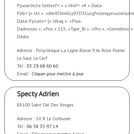
Pjsearchctx-Sethref= » » Href= »# » Data-
Pjlb='{« Url »: »Ahr0Chm6Ly93D3Cucgfnzxnqyxvuzx
Data-Pjstats='{« Idtag »: »Plus-
Dadresses », »Pos »:115, »Type_Bi »: »Pro », »Genrebloc »: »1
D’Adre
Adresse : Polyclinique La Ligne Bleue 9 Av Rose Poirier
Le Saut Le Cerf
Tél :
03 29 68 60 60
Email :
Cliquer pour mettre à jour
Specty Adrien
88100 Saint Dié Des Vosges
Adresse : 10 R Le Corbusier
Tél :
06 58 35 97 14
Email :
Cliquer pour mettre à jour