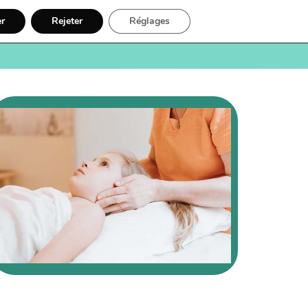
er
Rejeter
Réglages
e
Santé
Recherche
Inscription