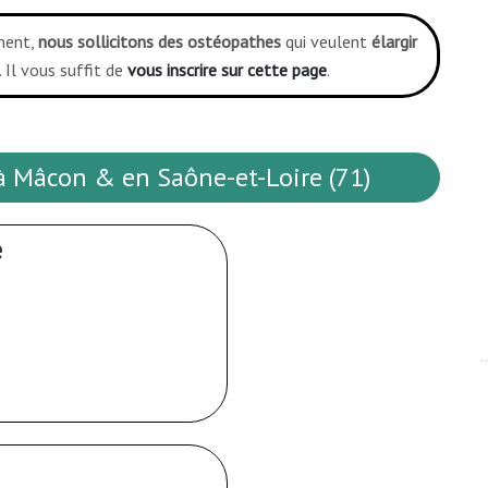
ment,
nous sollicitons des ostéopathes
qui veulent
élargir
 Il vous suffit de
vous inscrire sur cette page
.
à Mâcon & en Saône-et-Loire (71)
e