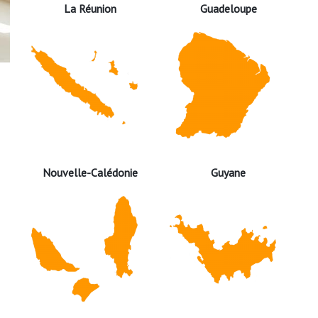
La Réunion
Guadeloupe
Nouvelle-Calédonie
Guyane