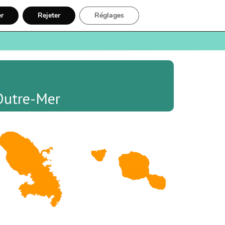
er
Rejeter
Réglages
e
Santé
Recherche
Inscription
Outre-Mer