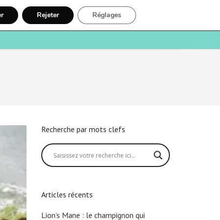
er
Rejeter
Réglages
e
Santé
Recherche
Inscription
Recherche par mots clefs
Articles récents
Lion’s Mane : le champignon qui