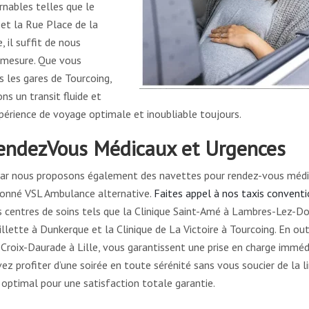
rnables telles que le
 et la Rue Place de la
, il suffit de nous
r mesure. Que vous
 les gares de Tourcoing,
ns un transit fluide et
xpérience de voyage optimale et inoubliable toujours.
 RendezVous Médicaux et Urgences
car nous proposons également des navettes pour rendez-vous méd
tionné VSL Ambulance alternative.
Faites appel à nos taxis convent
s centres de soins tels que la Clinique Saint-Amé à Lambres-Lez-Dou
llette à Dunkerque et la Clinique de La Victoire à Tourcoing. En out
e Croix-Daurade à Lille, vous garantissent une prise en charge immé
ez profiter d’une soirée en toute sérénité sans vous soucier de la l
 optimal pour une satisfaction totale garantie.