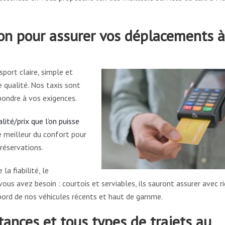
ion pour assurer vos déplacements à
port claire, simple et
 qualité. Nos taxis sont
pondre à vos exigences.
lité/prix que l’on puisse
e meilleur du confort pour
 réservations.
a fiabilité, le
vous avez besoin : courtois et serviables, ils sauront assurer avec r
 bord de nos véhicules récents et haut de gamme.
tances et tous types de trajets au