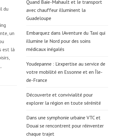
Quand Baie-Mahault et le transport
il du
avec chauffeur illuminent la
Guadeloupe
ing
Embarquez dans lAventure du Taxi qui
nte, un
illumine le Nord pour des soins
ou
médicaux inégalés
s est là
sirs,
Youdepanne : L’expertise au service de
,
votre mobilité en Essonne et en Île-
de-France
Découverte et convivialité pour
explorer la région en toute sérénité
Dans une symphonie urbaine VTC et
Douai se rencontrent pour réinventer
chaque trajet