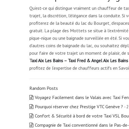
Qu’est-ce qui distingue vraiment un chauffeur de tax
trajet, la discrétion, l’élégance dans la conduite. S
profiterez de la beauté du lac du Bourget, d’espace
gratuit. La plage des Mottets se situe à l’extrémit
pique-nique ou une baignade surveillée en été. Si v
d’autres coins de baignade du lac, ou souhaitez dép
pour faire de votre trajet un moment de plaisir, de s
T
axi Aix Les Bains – Taxi Fred & Angel Aix Les Bains
profitez de l’expertise de chauffeurs actifs en Sa
Random Posts
Voyagez Facilement dans le Valais avec Taxi Fe
Pourquoi réserver chez Prestige VTC Genève ?
- 
Confort & Sécurité à bord de votre Taxi VSL Bo
Compagnie de Taxi conventionné dans le Pas-de-