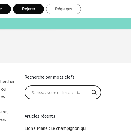
er
Rejeter
Réglages
e
Santé
Recherche
Inscription
Recherche par mots clefs
chercher
 ou
Les
ent,
Articles récents
vos
Lion’s Mane : le champignon qui