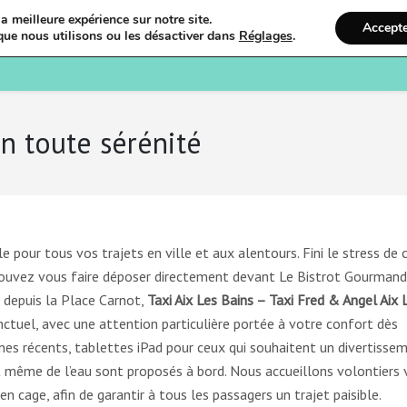
a meilleure expérience sur notre site.
Accept
que nous utilisons ou les désactiver dans
Réglages
.
Bienvenue
Ostéopathi
en toute sérénité
le pour tous vos trajets en ville et aux alentours. Fini le stress de 
pouvez vous faire déposer directement devant Le Bistrot Gourmand
 depuis la Place Carnot,
Taxi Aix Les Bains – Taxi Fred & Angel Aix 
tuel, avec une attention particulière portée à votre confort dès
nes récents, tablettes iPad pour ceux qui souhaitent un divertissem
t même de l’eau sont proposés à bord. Nous accueillons volontiers 
 cage, afin de garantir à tous les passagers un trajet paisible.