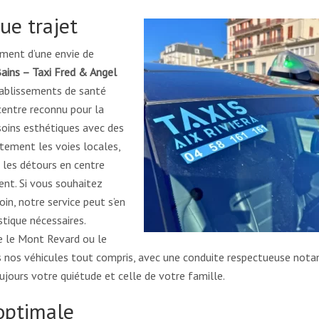
ue trajet
ement d’une envie de
Bains – Taxi Fred & Angel
ablissements de santé
centre reconnu pour la
 soins esthétiques avec des
itement les voies locales,
r les détours en centre
ent. Si vous souhaitez
in, notre service peut s’en
stique nécessaires.
 le Mont Revard ou le
s nos véhicules tout compris, avec une conduite respectueuse no
ujours votre quiétude et celle de votre famille.
optimale