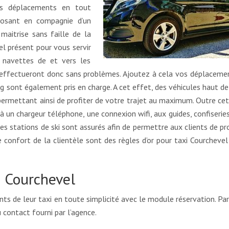
urs déplacements en tout
eposant en compagnie d’un
maitrise sans faille de la
el présent pour vous servir
s navettes de et vers les
s’effectueront donc sans problèmes. Ajoutez à cela vos déplaceme
ng sont également pris en charge. A cet effet, des véhicules haut 
permettant ainsi de profiter de votre trajet au maximum. Outre cet
 un chargeur téléphone, une connexion wifi, aux guides, confiseries
es stations de ski sont assurés afin de permettre aux clients de pr
le confort de la clientèle sont des règles d’or pour taxi Courcheve
i Courchevel
nts de leur taxi en toute simplicité avec le module réservation. Par
u contact fourni par l’agence.