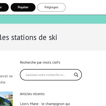
er
Rejeter
Réglages
e
Santé
Recherche
Inscription
es stations de ski
Recherche par mots clefs
hevel ne
èle.
Articles récents
Lion’s Mane : le champignon qui