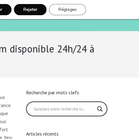
er
Rejeter
Réglages
e
Santé
Recherche
Inscription
ium disponible 24h/24 à
Recherche par mots clefs
aux
rance.
aque
bus
fort
Articles récents
e. Nos