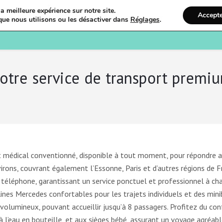
a meilleure expérience sur notre site.
Accept
que nous utilisons ou les désactiver dans
Réglages
.
Bienvenue
Ostéopathi
 votre service de transport prem
ort médical conventionné, disponible à tout moment, pour répondre 
irons, couvrant également l’Essonne, Paris et d’autres régions de F
 téléphone, garantissant un service ponctuel et professionnel à ch
ines Mercedes confortables pour les trajets individuels et des mini
volumineux, pouvant accueillir jusqu’à 8 passagers. Profitez du con
à l’eau en bouteille, et aux sièges bébé, assurant un voyage agréabl