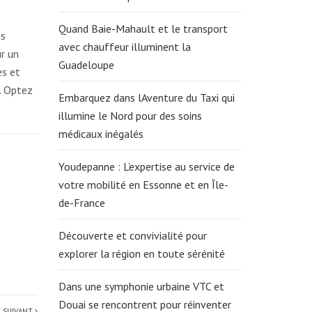
Quand Baie-Mahault et le transport
us
avec chauffeur illuminent la
r un
Guadeloupe
es et
. Optez
Embarquez dans lAventure du Taxi qui
illumine le Nord pour des soins
médicaux inégalés
Youdepanne : L’expertise au service de
votre mobilité en Essonne et en Île-
de-France
Découverte et convivialité pour
explorer la région en toute sérénité
Dans une symphonie urbaine VTC et
Douai se rencontrent pour réinventer
E SUIVANT