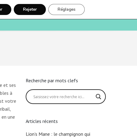
er
Rejeter
Réglages
e
Santé
Recherche
Inscription
Recherche par mots clefs
e et ses
bles à
st votre
ibail,
 en une
Articles récents
Lion’s Mane : le champignon qui