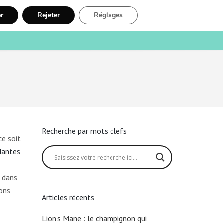
er
Rejeter
Réglages
e
Santé
Recherche
Inscription
Recherche par mots clefs
ce soit
Nantes
s dans
sons
Articles récents
Lion’s Mane : le champignon qui