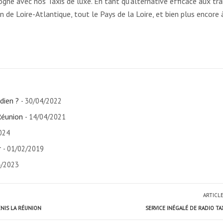
gne avec nos Taxis de luxe. En tant qu’alternative efficace aux tr
de Loire-Atlantique, tout le Pays de la Loire, et bien plus encore 
dien ?
- 30/04/2022
Réunion
- 14/04/2021
024
r
- 01/02/2019
4/2023
ARTICL
ENIS LA RÉUNION
SERVICE INÉGALÉ DE RADIO T