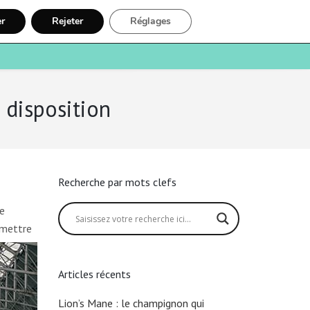
er
Rejeter
Réglages
e
Santé
Recherche
Inscription
 disposition
Recherche par mots clefs
re
rmettre
Articles récents
Lion’s Mane : le champignon qui