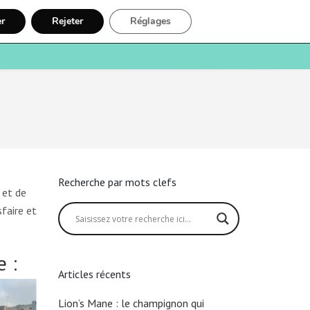
er
Rejeter
Réglages
e
Santé
Recherche
Inscription
Recherche par mots clefs
 et de
faire et
 :
Articles récents
Lion’s Mane : le champignon qui