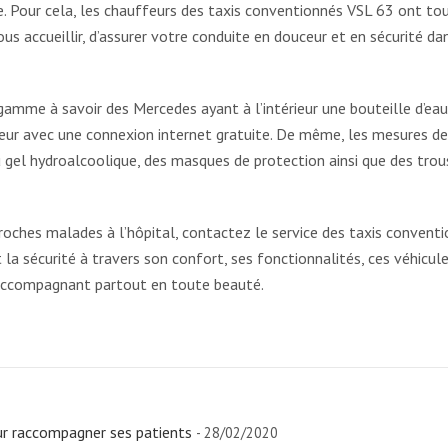
. Pour cela, les chauffeurs des taxis conventionnés VSL 63 ont tou
s accueillir, d’assurer votre conduite en douceur et en sécurité da
gamme à savoir des Mercedes ayant à l’intérieur une bouteille d’eau
seur avec une connexion internet gratuite. De même, les mesures de
du gel hydroalcoolique, des masques de protection ainsi que des tro
oches malades à l’hôpital, contactez le service des taxis convent
la sécurité à travers son confort, ses fonctionnalités, ces véhicul
 accompagnant partout en toute beauté.
ur raccompagner ses patients
- 28/02/2020