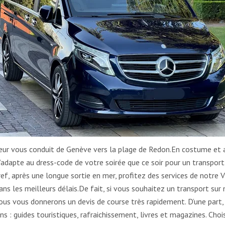
feur vous conduit de Genève vers la plage de Redon.En costume et 
adapte au dress-code de votre soirée que ce soir pour un transport
Bref, après une longue sortie en mer, profitez des services de notre 
ns les meilleurs délais.De fait, si vous souhaitez un transport sur
us vous donnerons un devis de course très rapidement. D’une part,
 : guides touristiques, rafraichissement, livres et magazines. Chois