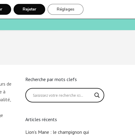
er
Rejeter
Réglages
e
Santé
Recherche
Inscription
Recherche par mots clefs
urs de
e à
alité,
ge
Articles récents
Lion’s Mane : le champignon qui