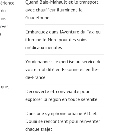
Quand Baie-Mahault et le transport
périence
avec chauffeur illuminent la
 du
Guadeloupe
vons
rver
Embarquez dans lAventure du Taxi qui
e
illumine le Nord pour des soins
médicaux inégalés
Youdepanne : L’expertise au service de
votre mobilité en Essonne et en Île-
de-France
rque,
Découverte et convivialité pour
explorer la région en toute sérénité
Dans une symphonie urbaine VTC et
Douai se rencontrent pour réinventer
chaque trajet