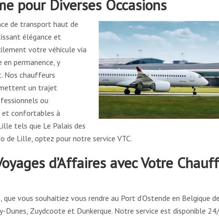
e pour Diverses Occasions
nce de transport haut de
tissant élégance et
ilement votre véhicule via
e en permanence, y
t. Nos chauffeurs
mettent un trajet
ofessionnels ou
s et confortables à
ille tels que Le Palais des
o de Lille, optez pour notre service VTC.
Voyages d’Affaires avec Votre Chauf
, que vous souhaitiez vous rendre au Port d’Ostende en Belgique d
ray-Dunes, Zuydcoote et Dunkerque. Notre service est disponible 24