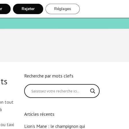
er
Rejeter
Réglages
e
Santé
Recherche
Inscription
Recherche par mots clefs
ts
on tout
à
Articles récents
 ou taxi
Lion’s Mane : le champignon qui